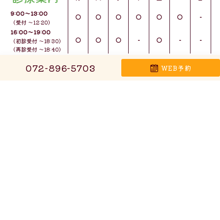
9:00〜13:00
○
○
○
○
○
○
-
（受付 ～12:20）
16:00〜19:00
○
○
○
-
○
-
-
（初診受付 ～18:30）
（再診受付 ～18:40）
休診日
受付開始は午前診8:45～、午後診15:45～となります
072-896-5703
WEB予約
水曜午後・金曜午後：手術枠あり
日曜・祝日
TEL 072-896-5703
大阪府枚方市長尾荒阪1丁目2889-1
お問い合わせ
オフィシャルサイトへ