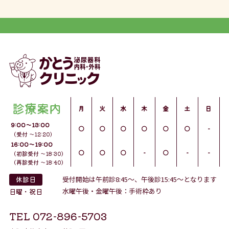
診療案内
月
火
水
木
金
土
日
9:00〜13:00
○
○
○
○
○
○
-
（受付 ～12:20）
16:00〜19:00
○
○
○
-
○
-
-
（初診受付 ～18:30）
（再診受付 ～18:40）
休診日
受付開始は午前診8:45～、午後診15:45～となります
水曜午後・金曜午後：手術枠あり
日曜・祝日
TEL 072-896-5703