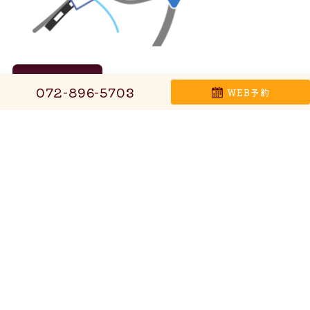
アクセス
枚方市・長尾駅から徒歩11分
072-896-5703
WEB予約
ホーム
泌尿器科でみる症状・疾患
かとうクリニックの5つの強み
頻尿・尿漏れ
泌尿器科の検査・手術
おねしょ・夜尿症
お知らせ・ブログ
血尿(尿潜血陽性)
よくある質問
尿路結石
お問い合わせ
膀胱炎
性感染症
慢性前立腺炎